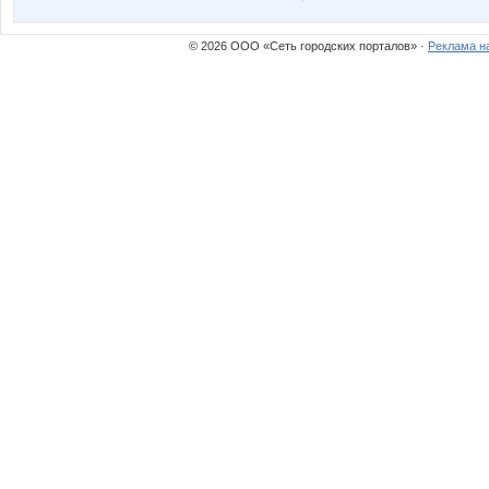
Six
Sm@il
© 2026 ООО «Сеть городских порталов» ·
Реклама н
Wisp@
ZLATT
elen76
fi@lk@
laccti
lala88
natasha r
natylek