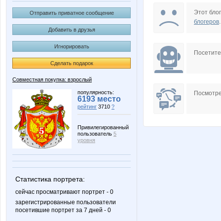
Aksann
Alenk@
Этот блог
Отправить приватное сообщение
блогеров
.
Добавить в друзья
Игнорировать
Beliya
Charm
Посетит
Сделать подарок
Совместная покупка: взрослый
KRASOTKA_N
Kathrin
популярность:
Посмотре
6193 место
рейтинг
3710
?
Привилегированный
пользователь
5
MEZO
MamaN
уровня
Статистика портрета:
Neve
Nice
сейчас просматривают портрет - 0
зарегистрированные пользователи
посетившие портрет за 7 дней - 0