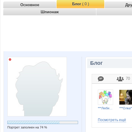
Блог
( 0 )
Основное
Др
Шпионаж
Блог
70
***Любимка***
***Олка*
Посмотреть ещё
Портрет заполнен на 74 %